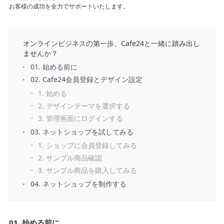
能
お客様の成功を全力でサポートいたします。
越
境
オンラインビジネスの第一歩、Cafe24と一緒に踏み出し
E
ませんか？
C
01. 始める前に
02. Cafe24会員登録とデザイン設定
1. 始める
ス
ト
2. デザインテーマを選択する
ー
3. 管理画面にログインする
リ
03. ネットショップを試してみる
ー
1. ショップに会員登録してみる
2. サンプル商品確認
お
3. サンプル商品を購入してみる
客
04. ネットショップを制作する
様
サ
ポ
ー
01. 始める前に