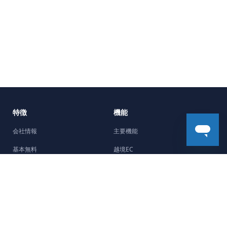
特徴
機能
会社情報
主要機能
基本無料
越境EC
5分で開設
機能強化
Facebookチャネル
デザイン
制作会社紹介