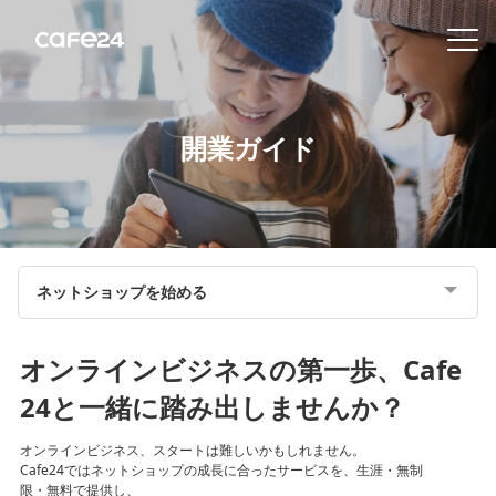
Navigation
内容を見る
開業ガイド
特
徴
販
ネットショップを始める
売
チ
ャ
オンラインビジネスの第一歩、Cafe
ネ
24と一緒に踏み出しませんか？
ル
オンラインビジネス、スタートは難しいかもしれません。
Cafe24ではネットショップの成長に合ったサービスを、生涯・無制
機
限・無料で提供し、