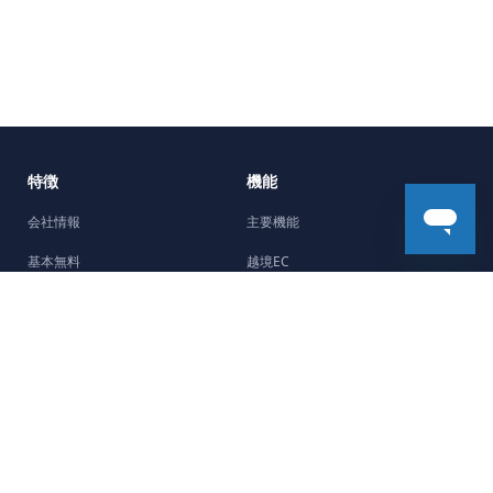
特徴
機能
会社情報
主要機能
基本無料
越境EC
5分で開設
機能強化
Facebookチャネル
デザイン
制作会社紹介
ストーリー
サポート
最新のストーリー
よくある質問