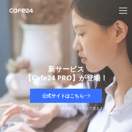
Navigation
内容を見る
Facebookと
Instagramで
グローバル販売を実現!
Cafe24を通して、
Facebook・Instagramを利用する
特
31億のユーザーに商品を販売してみましょう。
徴
新サービス
【Cafe24 PRO】が登場！
販
売
チ
ャ
公式サイトはこちら
ネ
ル
あなたのネットショップ運営を、トータルで支えます。
機