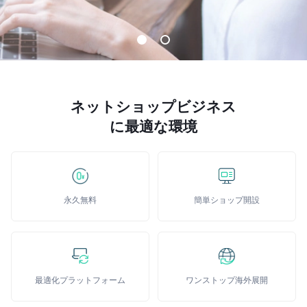
能
Facebookチャネル
越
境
E
C
ネットショップビジネス
に最適な環境
ス
ト
ー
リ
ー
永久無料
簡単ショップ開設
お
客
様
サ
最適化プラットフォーム
ワンストップ海外展開
ポ
ー