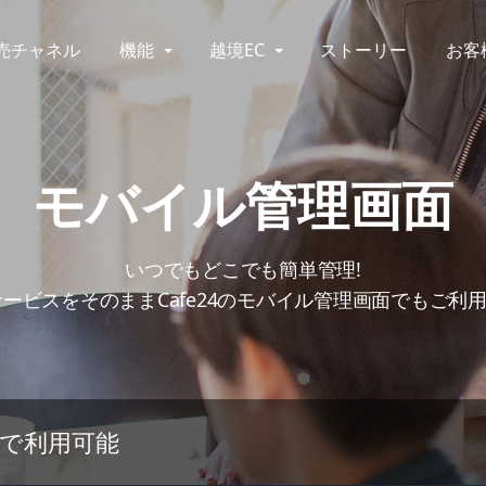
売チャネル
機能
越境EC
ストーリー
お客
モバイル管理画面
いつでもどこでも簡単管理!
サービスをそのままCafe24のモバイル管理画面でもご利
料で利用可能