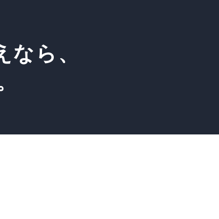
えなら、
う。