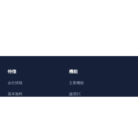
特徴
機能
会社情報
主要機能
基本無料
越境EC
5分で開設
機能強化
Facebookチャネル
デザイン
制作会社紹介