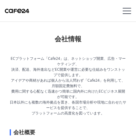
Navigation
内容を見る
会社情報
特
ECプラットフォーム「Cafe24」は、ネットショップ開業、広告・マー
徴
ケティング、
決済、配送、海外進出などEC開業や運営に必要な仕組みをワンストッ
プで提供します。
販
アイデアや商材があれば個人から法人問わず「Cafe24」を利用して、
売
月額固定費無料で、
チ
費用に関する心配なく迅速かつ簡単に国内外に向けたECビジネス展開
が可能です。
ャ
日本以外にも複数の海外拠点を置き、各国市場分析や現地に合わせたサ
ネ
ービスを提供することで、
ル
プラットフォームの高度化を図っています。
機
会社概要
能