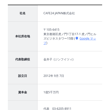
会社概要
社名
CAFE24 JAPAN株式会社
越
境
E
C
〒105-6415
東京都港区虎ノ門1丁目17-1 虎ノ門ヒル
本社所在地
ズビジネスタワー15階 (
Google マッ
プ
)
ス
ト
ー
代表取締役
金卉子 (ジンフイツィ)
リ
ー
設立日
2012年 9月 7日
お
客
様
資本金
1億5千万円
サ
ポ
ー
代表 03-6205-8911