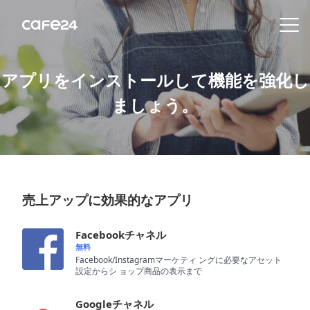
Navigation
内容を見る
アプリをインストールして機能を強化し
ましょう。
特
徴
販
売
売上アップに効果的なアプリ
チ
ャ
Facebookチャネル
ネ
無料
ル
Facebook/Instagramマーケティ ングに必要なアセット
設定からシ ョップ商品の表示まで
機
Googleチャネル