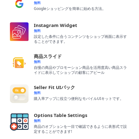
能
無料
Googleショッピングを簡単に始める方法。
主
要
Instagram Widget
機
無料
能
設定した条件に合うコンテンツをショップ画面に表示す
ることができます。
機
能
商品スライド
強
無料
化
自慢の商品やプロモーション商品を活用度高い商品スラ
イドに表示してショップの顧客にアピール
デ
Seller Fit UIパック
ザ
無料
イ
購入率アップに役立つ便利なモバイルUIキットです。
ン
制
Options Table Settings
作
無料
商品のオプションを一目で確認できるように表形式で設
会
定することができます!
社