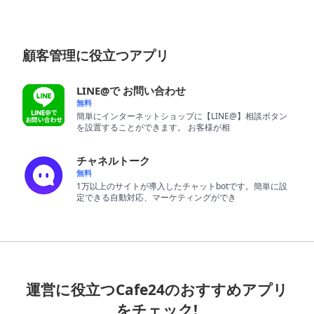
紹
介
顧客管理に役立つアプリ
越
境
LINE@で お問い合わせ
E
無料
C
簡単にインターネットショップに【LINE@】相談ボタン
を設置することができます。 お客様が相
ス
チャネルトーク
ト
無料
ー
1万以上のサイトが導入したチャットbotです。簡単に設
リ
定できる自動対応、マーケティングができ
ー
お
客
様
運営に役立つCafe24のおすすめアプリ
サ
をチェック!
ポ