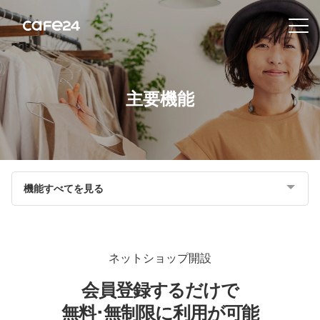
Navigation
内容を見る
主要機能
特
徴
販
機能すべてを見る
売
チ
ャ
ネ
ネットショップ開設
ル
会員登録するだけで
機
無料･無制限に利用が可能