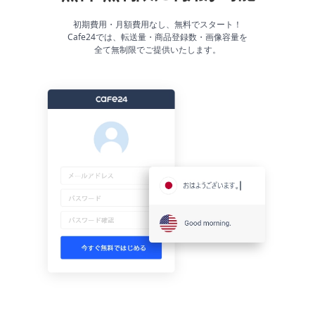
能
初期費用・月額費用なし、無料でスタート！
Cafe24では、転送量・商品登録数・画像容量を
越
全て無制限でご提供いたします。
境
E
C
ス
ト
ー
リ
ー
お
客
様
サ
ポ
ー