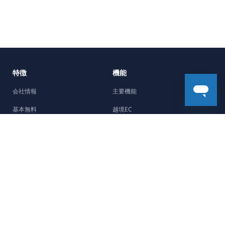
特徴
機能
会社情報
主要機能
基本無料
越境EC
5分で開設
機能強化
Facebookチャネル
デザイン
制作会社紹介
ストーリー
サポート
最新のストーリー
よくある質問