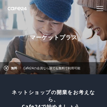
Navigation
内容を見る
マーケットプラス
特
徴
販
売
無料
Cafe24の会員なら誰でも無料で利用可能
チ
ャ
ネ
ル
ネットショップの開業をお考えな
ら、
機
Cafe24で始めましょう。