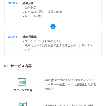
STEP 4
結果分析
効果測定
ログ分析を通じて成果を確認
レポートの提出
STEP 5
戦略再構築
マーケティング戦略の見直し
成果によって戦略を立て直す段階ごとのコンサルティ
ング
03. サービス内容
サービス内容
GoogleやYahoo!などの検索エンジンで
ユーザーの検索ニーズに最適化した広告
の配信
リスティング広告
WEBサイトやアプリ上の広告枠に画像