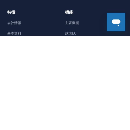
特徴
機能
会社情報
主要機能
基本無料
越境EC
5分で開設
機能強化
Facebookチャネル
デザイン
制作会社紹介
ストーリー
サポート
最新のストーリー
よくある質問
開業ガイド
ヘルプセンター
販売商品別ガイド
お問い合わせ
マーケティングガイド