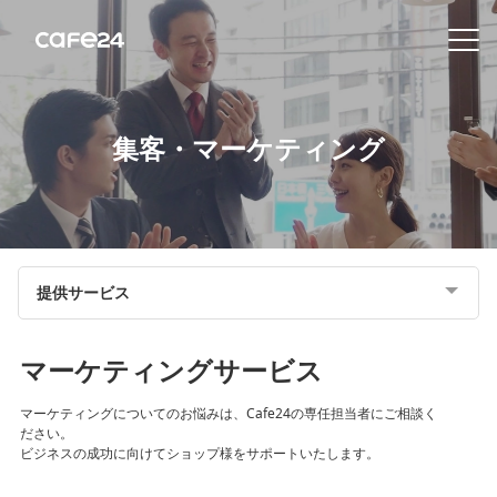
Navigation
内容を見る
集客・マーケティング
特
徴
販
提供サービス
売
チ
ャ
マーケティングサービス
ネ
ル
マーケティングについてのお悩みは、Cafe24の専任担当者にご相談く
ださい。
ビジネスの成功に向けてショップ様をサポートいたします。
機