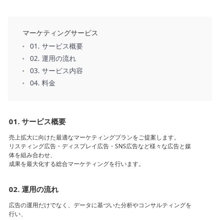
能
越
マーケティングサービス
境
01. サービス概要
E
02. 運用の流れ
C
03. サービス内容
04. 料金
ス
ト
ー
01. サービス概要
リ
ー
売上拡大に向けた最適なマーケティングプランをご提案します。
リスティング広告・ディスプレイ広告・SNS広告など様々な広告と媒
体を組み合わせ、
お
成果を最大化する総合マーケティングを行います。
客
様
02. 運用の流れ
サ
ポ
広告の運用だけでなく、データに基づいた分析やコンサルティングを
ー
行い、