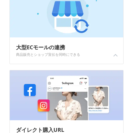
能
越
境
E
C
大型ECモールの連携
商品販売とショップ宣伝を同時にできる
ス
ト
大規模ECモールとの連携で、販路を拡大しましょう。マーケットプラスを利用すると、Cafe24管理画面に登録した商品を様々なECモールでも販売し、受注・配送管理もかんたんに行うことができます。
ー
リ
ー
お
客
様
サ
ポ
ー
ダイレクト購入URL