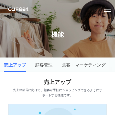
Navigation
内容を見る
機能
特
徴
売上アップ
顧客管理
集客・マーケティング
販
売
チ
売上アップ
ャ
ネ
売上の成長に向けて、顧客が手軽にショッピングできるようにサ
ル
ポートする機能です。
機