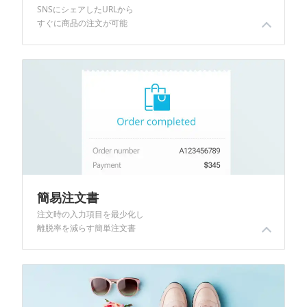
ト
SNSにシェアしたURLから
すぐに商品の注文が可能
SNSやメッセンジャーなど、ダイレクト購入URLをシェアすると、クリックするだけで注文書作成画面にすぐ移動できるため、注文までの時間を短縮できます。顧客の離脱率を抑えて決済完了率を上げましょう!
簡易注文書
注文時の入力項目を最少化し
離脱率を減らす簡単注文書
注文書の入力項目の表示有無や必須・任意設定を行うことができます。顧客が商品を購入する際に入力フォームの項目が多いと、途中で離脱してしまう場合があります。入力項目・必須項目を最小限に設定し、入力フォームでの離脱を減らしましょう。
ショップ管理 > 運営管理 > 詳細設定 > 注文設定(タブ)