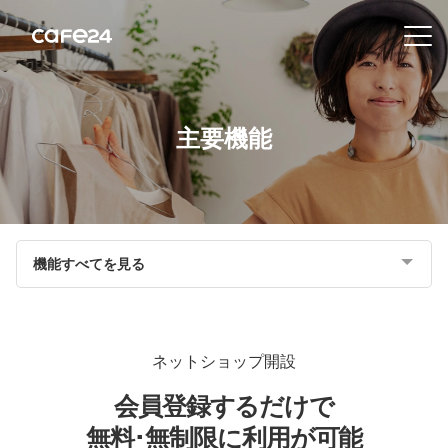
Navigation
内容を見る
主要機能
特
徴
販
機能すべてを見る
売
チ
ャ
ネ
ネットショップ開設
ル
会員登録するだけで
機
無料･無制限に利用が可能