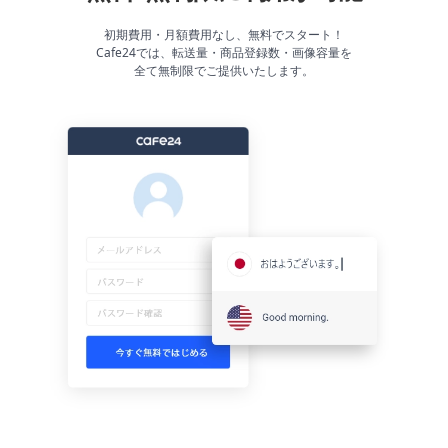
能
初期費用・月額費用なし、無料でスタート！
Cafe24では、転送量・商品登録数・画像容量を
越
全て無制限でご提供いたします。
境
E
C
ス
ト
ー
リ
ー
お
客
様
サ
ポ
ー