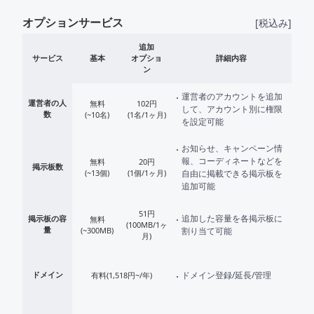
オプションサービス
[税込み]
オプションサービス
追加
サービス
基本
オプショ
詳細内容
ン
運営者のアカウントを追加
運営者の人
無料
102円
して、アカウント別に権限
数
(~10名)
(1名/1ヶ月)
を設定可能
お知らせ、キャンペーン情
報、コーディネートなどを
無料
20円
掲示板数
(~13個)
(1個/1ヶ月)
自由に掲載できる掲示板を
追加可能
51円
追加した容量を各掲示板に
掲示板の容
無料
(100MB/1ヶ
量
(~300MB)
割り当て可能
月)
ドメイン
ドメイン登録/延長/管理
有料(1,518円~/年)