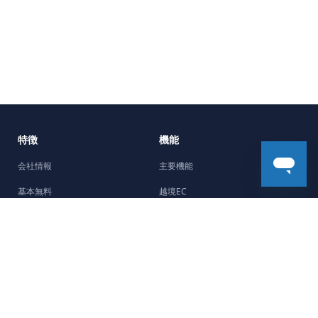
特徴
機能
会社情報
主要機能
基本無料
越境EC
5分で開設
機能強化
Facebookチャネル
デザイン
制作会社紹介
ストーリー
サポート