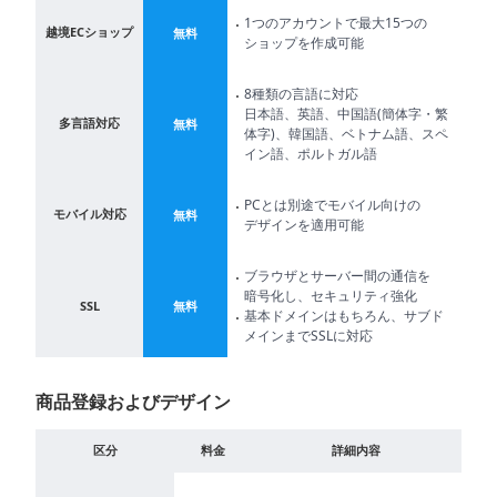
能
1つのアカウントで最大15つの
越境ECショップ
無料
ショップを作成可能
越
境
8種類の言語に対応
E
日本語、英語、中国語(簡体字・繁
多言語対応
無料
体字)、韓国語、ベトナム語、スペ
C
イン語、ポルトガル語
PCとは別途でモバイル向けの
ス
モバイル対応
無料
デザインを適用可能
ト
ー
リ
ブラウザとサーバー間の通信を
ー
暗号化し、セキュリティ強化
SSL
無料
基本ドメインはもちろん、サブド
メインまでSSLに対応
お
客
商品登録およびデザイン
様
サ
基本
区分
料金
詳細内容
ポ
ー