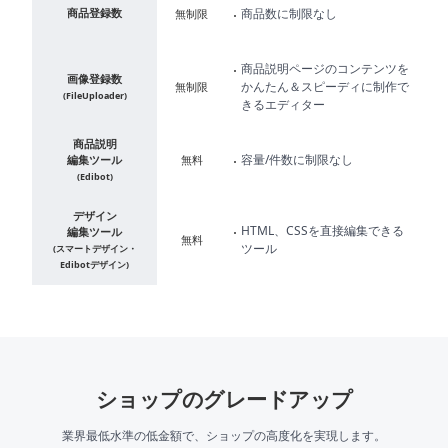
ト
商品登録数
商品数に制限なし
無制限
商品説明ページのコンテンツを
画像登録数
かんたん＆スピーディに制作で
無制限
(FileUploader)
きるエディター
商品説明
容量/件数に制限なし
編集ツール
無料
(Edibot)
デザイン
HTML、CSSを直接編集できる
編集ツール
無料
ツール
(スマートデザイン・
Edibotデザイン)
ショップのグレードアップ
業界最低水準の低金額で、ショップの高度化を実現します。