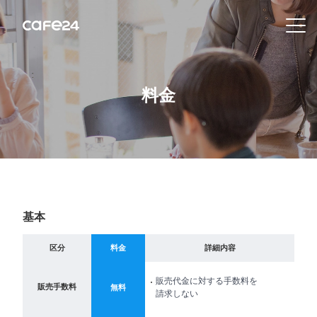
Navigation
内容を見る
料金
特
徴
販
売
チ
基本
ャ
基本
ネ
区分
料金
詳細内容
ル
販売代金に対する手数料を
販売手数料
無料
請求しない
機