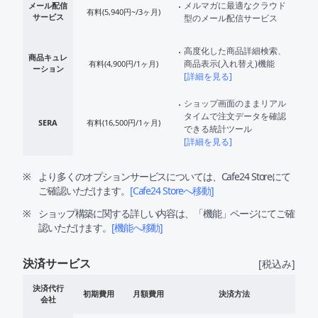
メルマガに最適なクラウド
メール配信
有料(5,940円~/3ヶ月)
サービス
型のメール配信サービス
高度化した商品詳細検索、
商品キュレ
商品表示(入れ替え)機能
有料(4,900円/1ヶ月)
ーション
詳細を見る
ショップ画面のままリアル
タイムで注文データを確認
SERA
有料(16,500円/1ヶ月)
できる統計ツール
詳細を見る
より多くのオプションサービスについては、Cafe24 Storeにて
ご確認いただけます。
Cafe24 Storeへ移動
ショップ構築に関する詳しい内容は、「機能」ページにてご確
認いただけます。
機能へ移動
決済サービス
[税込み]
決済サービス
決済代行
初期費用
月額費用
決済方法
会社