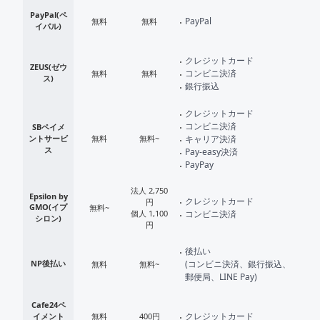
PayPal(ペ
PayPal
無料
無料
イパル)
クレジットカード
ZEUS(ゼウ
コンビニ決済
無料
無料
ス)
銀行振込
クレジットカード
コンビニ決済
SBペイメ
ントサービ
無料
無料~
キャリア決済
ス
Pay-easy決済
PayPay
法人 2,750
Epsilon by
クレジットカード
円
GMO(イプ
無料~
個人 1,100
コンビニ決済
シロン)
円
後払い
NP後払い
(コンビニ決済、銀行振込、
無料
無料~
郵便局、LINE Pay)
Cafe24ペ
クレジットカード
イメント
無料
400円