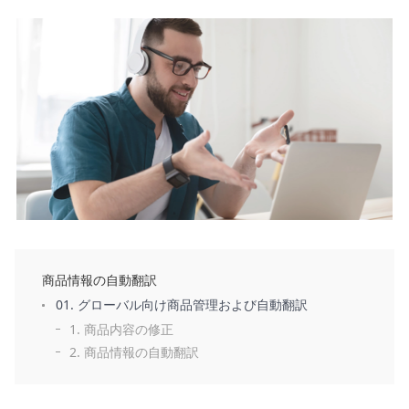
能
越
境
E
C
ス
ト
ー
リ
ー
商品情報の自動翻訳
お
01. グローバル向け商品管理および自動翻訳
客
1. 商品内容の修正
様
2. 商品情報の自動翻訳
サ
ポ
ー