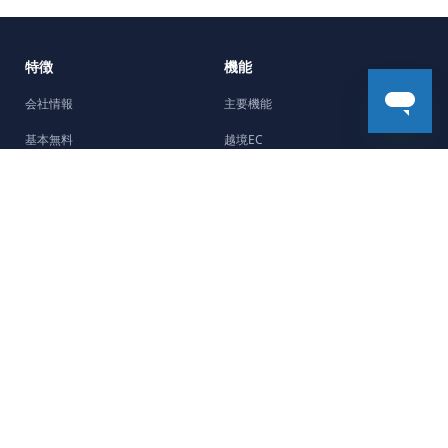
特徴
機能
会社情報
主要機能
基本無料
越境EC
5分で開設
機能強化
Facebookチャネル
デザイン
制作会社紹介
ストーリー
サポート
最新のストーリー
よくある質問
開業ガイド
ヘルプセンター
販売商品別ガイド
お問い合わせ
マーケティングガイド