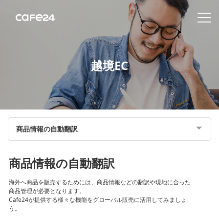
Navigation
内容を見る
越境EC
特
徴
販
商品情報の自動翻訳
売
チ
ャ
商品情報の自動翻訳
ネ
ル
海外へ商品を販売するためには、商品情報などの翻訳や現地に合った
商品管理が必要となります。
Cafe24が提供する様々な機能をグローバル販売に活用してみましょ
機
う。