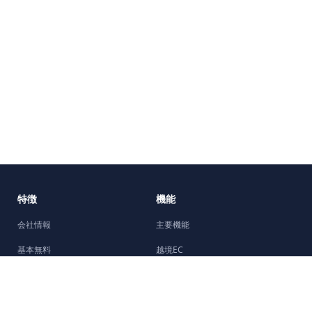
特徴
機能
会社情報
主要機能
基本無料
越境EC
5分で開設
機能強化
Facebookチャネル
デザイン