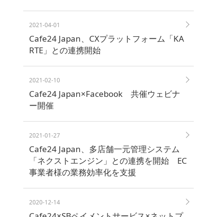
2021-04-01
越
Cafe24 Japan、CXプラットフォーム「KA
境
E
RTE」との連携開始
C
2021-02-10
ス
Cafe24 Japan×Facebook 共催ウェビナ
ト
ー開催
ー
リ
ー
2021-01-27
Cafe24 Japan、多店舗一元管理システム
お
「ネクストエンジン」との連携を開始 EC
客
事業者様の業務効率化を支援
様
サ
ポ
2020-12-14
ー
Cafe24×SBペイメントサービス×ネットプ