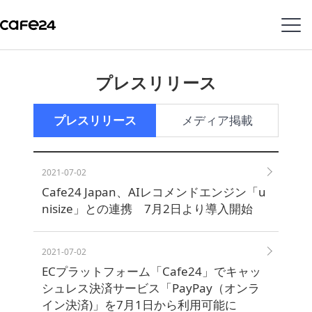
Navigation
内容を見る
プレスリリース
プレスリリース
メディア掲載
特
徴
2021-07-02
販
Cafe24 Japan、AIレコメンドエンジン「u
売
nisize」との連携 7月2日より導入開始
チ
ャ
ネ
ル
2021-07-02
ECプラットフォーム「Cafe24」でキャッ
シュレス決済サービス「PayPay（オンラ
機
イン決済)」を7月1日から利用可能に
能