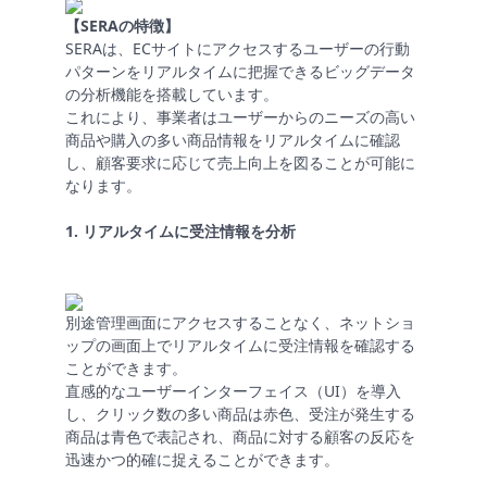
【SERAの特徴】
SERAは、ECサイトにアクセスするユーザーの行動
越
パターンをリアルタイムに把握できるビッグデータ
境
の分析機能を搭載しています。
E
これにより、事業者はユーザーからのニーズの高い
C
商品や購入の多い商品情報をリアルタイムに確認
し、顧客要求に応じて売上向上を図ることが可能に
なります。
ス
ト
1. リアルタイムに受注情報を分析
ー
リ
ー
別途管理画面にアクセスすることなく、ネットショ
ップの画面上でリアルタイムに受注情報を確認する
お
ことができます。
客
直感的なユーザーインターフェイス（UI）を導入
様
し、クリック数の多い商品は赤色、受注が発生する
サ
商品は青色で表記され、商品に対する顧客の反応を
ポ
迅速かつ的確に捉えることができます。
ー