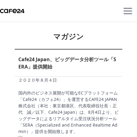
Navigation
内容を見る
マガジン
特
Cafe24 Japan、ビッグデータ分析ツール「S
徴
ERA」提供開始
販
２０２０年８月４日
売
チ
国内外のビジネス展開が可能なECプラットフォーム
ャ
「Cafe24（カフェ24）」を運営するCAFE24 JAPAN
ネ
株式会社（本社：東京都港区、代表取締役社長：正
ル
代 誠／以下、Cafe24 Japan）は、8月4日より、ビ
ッグデータによるリアルタイム受注状況分析ツール
「SERA（Specialized and Enhanced Realtime Ad
機
min）」提供を開始致します。
能