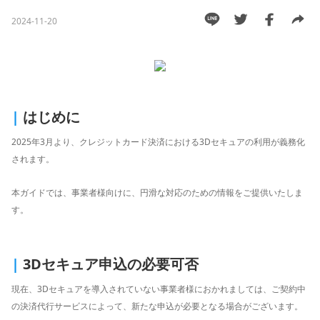
能
2024-11-20
越
境
E
C
|
はじめに
ス
2025年3月より、クレジットカード決済における3Dセキュアの利用が義務化
ト
されます。
ー
リ
ー
本ガイドでは、事業者様向けに、円滑な対応のための情報をご提供いたしま
す。
お
客
|
3Dセキュア申込の必要可否
様
サ
現在、3Dセキュアを導入されていない事業者様におかれましては、ご契約中
ポ
の決済代行サービスによって、新たな申込が必要となる場合がございます。
ー