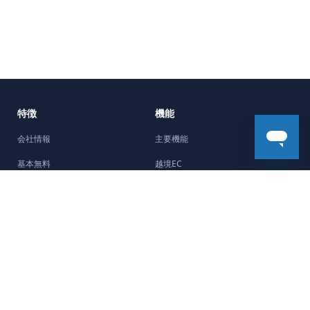
特徴
機能
会社情報
主要機能
基本無料
越境EC
5分で開設
機能強化
Facebookチャネル
デザイン
制作会社紹介
ストーリー
サポート
最新のストーリー
よくある質問