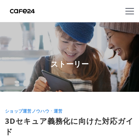
Navigation
内容を見る
特
徴
ストーリー
販
売
チ
ャ
ネ
ショップ運営ノウハウㆍ運営
ル
3Dセキュア義務化に向けた対応ガイ
ド
機