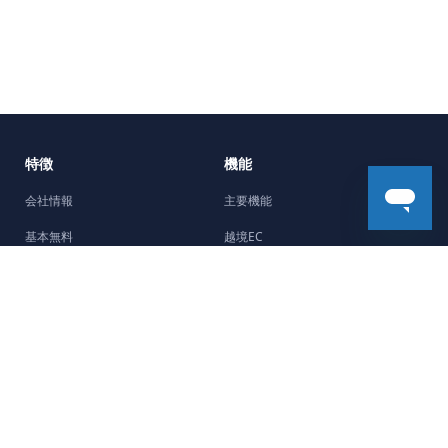
特徴
機能
会社情報
主要機能
基本無料
越境EC
5分で開設
機能強化
Facebookチャネル
デザイン
制作会社紹介
ストーリー
サポート
最新のストーリー
よくある質問