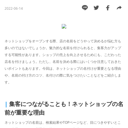
能
2022-06-14
越
境
E
C
ネットショップをオープンする際、店の名前をどうやって決めるか悩む方も
多いのではないでしょうか。魅力的な名前を付けられると、集客力がアップ
ス
する可能性があります。ショップの売上を向上させるためにも、こだわった
ト
店名を付けましょう。ただし、名前を決める際にはいくつか注意しておきた
ー
いポイントもあります。今回は、ネットショップの名付けが重要となる理由
リ
や、名前の付け方のコツ、名付けの際に気をつけたいことなどをご紹介しま
ー
す。
お
客
|
集客につながることも！ネットショップの名
様
前が重要な理由
サ
ポ
ネットショップの名前は、検索結果やTOPページなど、目につきやすいとこ
ー