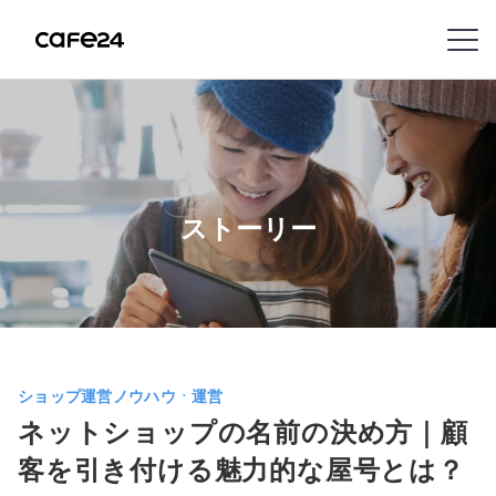
Navigation
内容を見る
特
徴
ストーリー
販
売
チ
ャ
ネ
ショップ運営ノウハウㆍ運営
ル
ネットショップの名前の決め方｜顧
客を引き付ける魅力的な屋号とは？
機