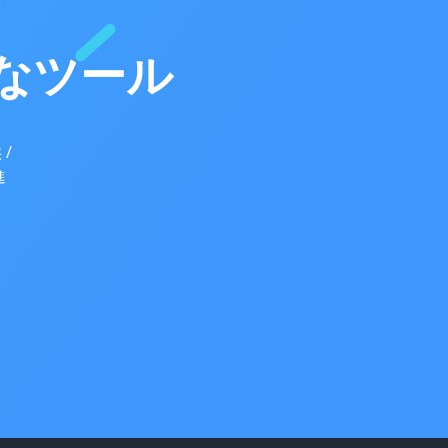
なツール
/
進