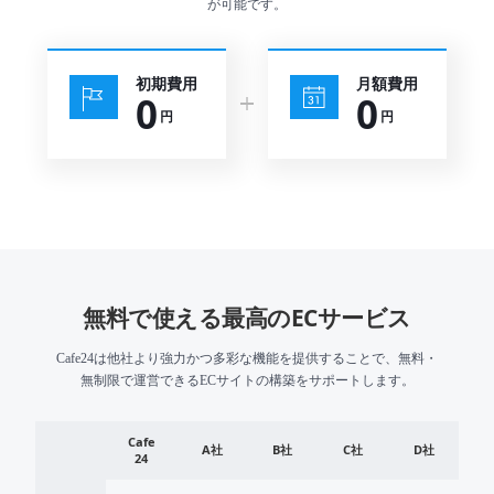
能
が可能です。
越
初期費用
月額費用
境
0
0
E
C
ス
ト
ー
リ
ー
無料で使える最高のECサービス
Cafe24は他社より強力かつ多彩な機能を提供することで、無料・
お
無制限で運営できるECサイトの構築をサポートします。
客
様
サ
無料で使える最高のECサービス
Cafe
A社
B社
C社
D社
ポ
24
ー