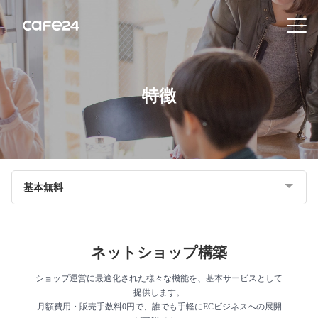
Navigation
内容を見る
特徴
特
徴
販
基本無料
売
チ
ャ
ネ
ネットショップ構築
ル
ショップ運営に最適化された様々な機能を、基本サービスとして
提供します。
機
月額費用・販売手数料0円で、誰でも手軽にECビジネスへの展開