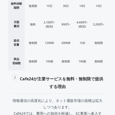
ト
無料体験
無期限
15日
30日
14日
14日
期間
月額
2,100円~
4,600円~
無料
900円~
3,200円~
費用
(税別)
(税別)
提供
無制限
120MB
200MB
1GB
無制限
容量
商品
無制限
100個
無制限
100個
無制限
登録数
Cafe24が主要サービスを無料・無制限で提供
する理由
情報通信の高度化により、ネット通販市場の規模は拡大
しつつあります。
Cafe24では、費用への負担を軽減し、EC事業へ参入す