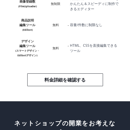
画像登録数
かんたん＆スピーディに制作で
無制限
(FileUploader)
きるエディター
商品説明
容量/件数に制限なし
編集ツール
無料
(Edibot)
デザイン
HTML、CSSを直接編集できる
編集ツール
無料
ツール
(スマートデザイン・
Edibotデザイン)
料金詳細を確認する
ネットショップの開業をお考えな