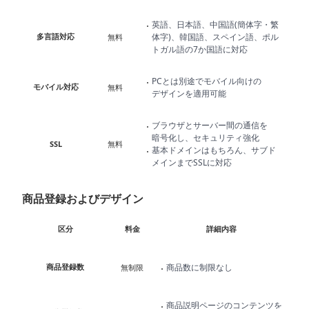
英語、日本語、中国語(簡体字・繁
多言語対応
体字)、韓国語、スペイン語、ポル
無料
トガル語の7か国語に対応
PCとは別途でモバイル向けの
モバイル対応
無料
デザインを適用可能
ブラウザとサーバー間の通信を
暗号化し、セキュリティ強化
SSL
無料
基本ドメインはもちろん、サブド
メインまでSSLに対応
商品登録およびデザイン
基本
区分
料金
詳細内容
商品登録数
商品数に制限なし
無制限
商品説明ページのコンテンツを