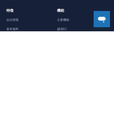
特徴
機能
会社情報
主要機能
基本無料
越境EC
5分で開設
機能強化
Facebookチャネル
デザイン
制作会社紹介
ストーリー
サポート
最新のストーリー
よくある質問
開業ガイド
ヘルプセンター
販売商品別ガイド
お問い合わせ
マーケティングガイド