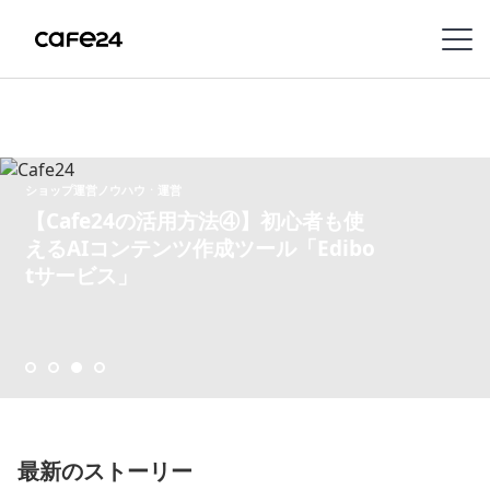
Navigation
内容を見る
ショップ運営ノウハウㆍ運営
特
徴
【Cafe24の活用方法④】初心者も使
えるAIコンテンツ作成ツール「Edibo
tサービス」
販
売
チ
ャ
ネ
ル
機
最新のストーリー