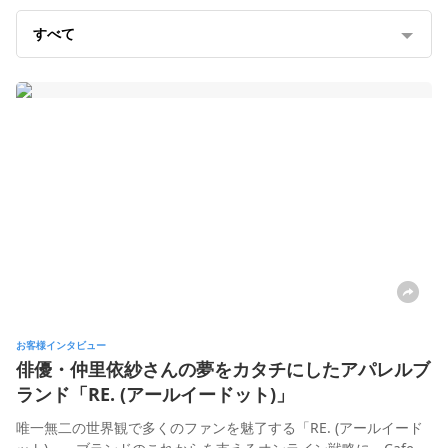
能
すべて
越
境
E
C
ス
ト
ー
リ
ー
お
お客様インタビュー
客
俳優・仲里依紗さんの夢をカタチにしたアパレルブ
様
サ
ランド「RE. (アールイードット)」
ポ
唯一無二の世界観で多くのファンを魅了する「RE. (アールイード
ー